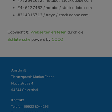
#772541672 / nataba / stock.adobe.com
#446127462 / nataba / stock.adobe.com
#314316713 / tutye / stock.adobe.com
Copyright ©
Webseiten erstellen
durch die
Schlütersche
powerd by
COCO
Anschrift
Tierarztpraxis Marion Ebner
Hauptstraße 4
94244 Geiersthal
Kontakt
Telefon:
09923 8044195