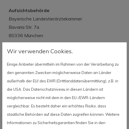
Aufsichtsbehörde
Bayerische Landestierärztekammer
Bavaria Str. 7a
80336 München
E-Mail: kontakt@bltk.de
Wir verwenden Cookies.
Tel.: 089 - 21 99 08 - 0
Fax: 089 - 21 99 08 - 33
Einige Anbieter übermitteln im Rahmen von der Verarbeitung zu
Website: http://www.bltk.de
den genannten Zwecken möglicherweise Daten an Länder
außerhalb der EU/ des EWR (Drittlanddatenübermittlung), z.B. in
Zuständige Kammer
die USA. Das Datenschutzniveau in diesen Ländern ist
Bayerische Landestierärztekammer
möglicherweise nicht mit dem in den EU-/EWR-Ländern
Bavaria Str. 7a
vergleichbar. Es besteht daher ein erhöhtes Risiko, dass
80336 München
staatliche Behörden auf diese Daten zugreifen können. Weitere
Informationen zu Sicherheitsgarantien finden Sie in den