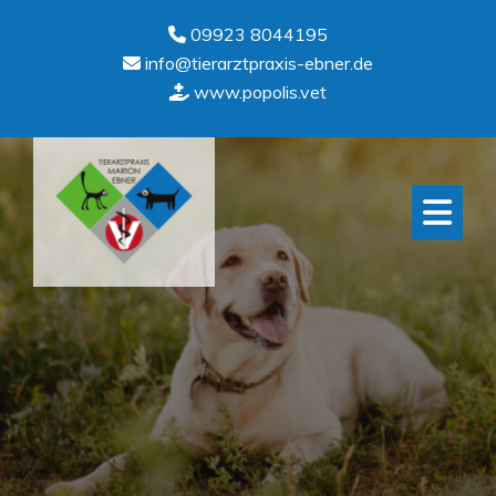
09923 8044195
info@tierarztpraxis-ebner.de
www.popolis.vet