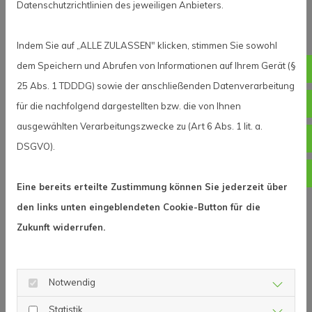
Datenschutzrichtlinien des jeweiligen Anbieters.
Redaktionell verantwortlich für den Inhalt
Marion Ebner
Indem Sie auf „ALLE ZULASSEN" klicken, stimmen Sie sowohl
Hauptstraße 4
dem Speichern und Abrufen von Informationen auf Ihrem Gerät (§
09
94244 Geiersthal
25 Abs. 1 TDDDG) sowie der anschließenden Datenverarbeitung
Verbraucherstreitbeilegungs-/Universalschlichtung
in
für die nachfolgend dargestellten bzw. die von Ihnen
Wir nehmen an keinem Streitbeilegungsverfahren vor
ausgewählten Verarbeitungszwecke zu (Art 6 Abs. 1 lit. a.
ww
einer Verbraucherschlichtungsstelle teil.
DSGVO).
mei
Haftungsausschluss
Eine bereits erteilte Zustimmung können Sie jederzeit über
Haftung für Inhalte
den links unten eingeblendeten Cookie-Button für die
Alle Inhalte unseres Internetauftritts wurden mit
Zukunft widerrufen.
größter Sorgfalt und nach bestem Gewissen erstellt.
Für die Richtigkeit, Vollständigkeit und Aktualität der
Inhalte können wir jedoch keine Gewähr übernehmen.
Notwendig
Als Diensteanbieter sind wir für eigene Inhalte auf
Statistik